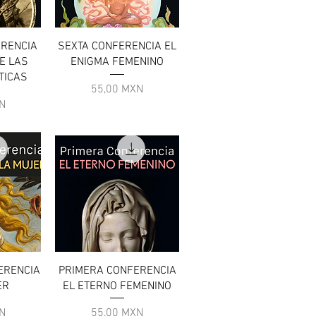
a
Vista rapida
ERENCIA
SEXTA CONFERENCIA EL
E LAS
ENIGMA FEMENINO
TICAS
Prezzo
55,00 MXN
N
a
Vista rapida
ERENCIA
PRIMERA CONFERENCIA
ER
EL ETERNO FEMENINO
Prezzo
N
55,00 MXN