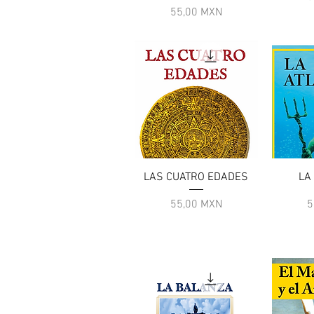
Prezzo
55,00 MXN
Vista rapida
V
LAS CUATRO EDADES
LA
Prezzo
P
55,00 MXN
5