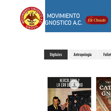
MOVIMIENTO
Ek Chuah
GNOSTICO A.C.
Digitales
Antropología
Folle