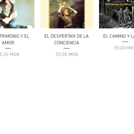
ista rapida
Vista rapida
Vista rapid
TRIMONIO Y EL
EL DESPERTAR DE LA
EL CAMINO Y L
AMOR
CONCIENCIA
Prezzo
55,00 MX
rezzo
Prezzo
5,00 MXN
55,00 MXN