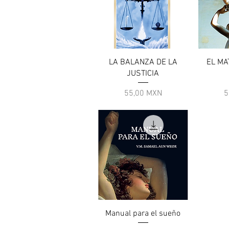
Vista rapida
V
LA BALANZA DE LA
EL MA
JUSTICIA
Prezzo
P
55,00 MXN
5
Vista rapida
Manual para el sueño