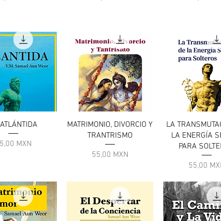
ista rapida
Vista rapida
Vista rapid
 ATLÁNTIDA
MATRIMONIO, DIVORCIO Y
LA TRANSMUTA
TRANTRISMO
LA ENERGÍA 
rezzo
5,00 MXN
PARA SOLT
Prezzo
55,00 MXN
Prezzo
55,00 MX