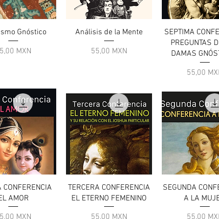
ista rapida
Vista rapida
Vista rapid
ismo Gnóstico
Análisis de la Mente
SEPTIMA CONF
PREGUNTAS D
rezzo
Prezzo
5,00 MXN
55,00 MXN
DAMAS GNÓS
Prezzo
55,00 MX
ista rapida
Vista rapida
Vista rapid
A CONFERENCIA
TERCERA CONFERENCIA
SEGUNDA CONF
EL AMOR
EL ETERNO FEMENINO
A LA MUJ
rezzo
Prezzo
Prezzo
5,00 MXN
55,00 MXN
55,00 MX