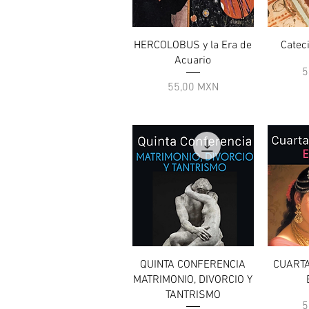
Vista rapida
V
HERCOLOBUS y la Era de
Catec
Acuario
P
5
Prezzo
55,00 MXN
Vista rapida
V
QUINTA CONFERENCIA
CUART
MATRIMONIO, DIVORCIO Y
TANTRISMO
P
5